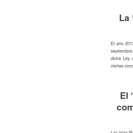
La 
El año 2013
septiembre,
dicha Ley 
ciertas con
El 
com
Las Islas B