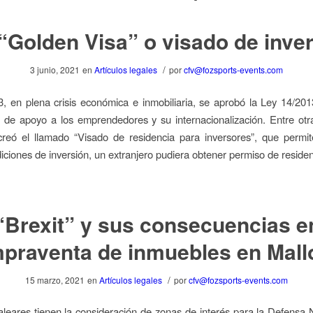
“Golden Visa” o visado de inve
/
3 junio, 2021
en
Artículos legales
por
cfv@fozsports-events.com
, en plena crisis económica e inmobiliaria, se aprobó la Ley 14/20
 de apoyo a los emprendedores y su internacionalización. Entre ot
creó el llamado “Visado de residencia para inversores”, que permit
diciones de inversión, un extranjero pudiera obtener permiso de reside
“Brexit” y sus consecuencias e
praventa de inmuebles en Mall
/
15 marzo, 2021
en
Artículos legales
por
cfv@fozsports-events.com
aleares tienen la consideración de zonas de interés para la Defensa 