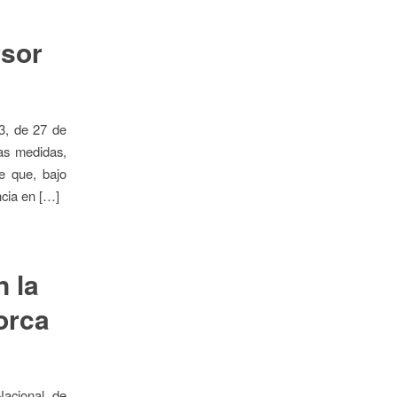
rsor
13, de 27 de
ras medidas,
e que, bajo
ncia en […]
n la
orca
Nacional, de