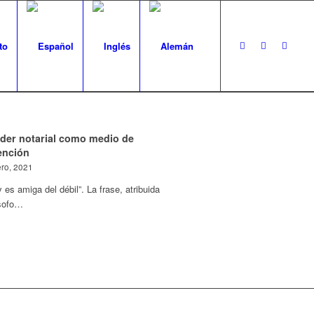
to
oder notarial como medio de
ención
ero, 2021
y es amiga del débil”. La frase, atribuida
ósofo…