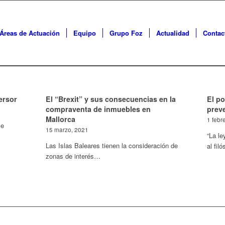
Áreas de Actuación
Equipo
Grupo Foz
Actualidad
Contac
ersor
El “Brexit” y sus consecuencias en la
El p
compraventa de inmuebles en
prev
Mallorca
1 febr
 e
15 marzo, 2021
“La le
Las Islas Baleares tienen la consideración de
al fil
zonas de interés…