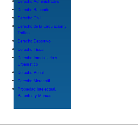
Derecho Administrativo
Derecho Bancario
Derecho Civil
Derecho de la Circulación y
Tráfico
Derecho Deportivo
Derecho Fiscal
Derecho Inmobiliario y
Urbanístico
Derecho Penal
Derecho Mercantil
Propiedad Intelectual,
Patentes y Marcas