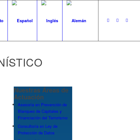
to
NÍSTICO
Nuestras Áreas de
Actuación
Asesoría en Prevención de
Blanqueo de Capitales y
Financiación del Terrorismo
Consultoría en Ley de
Protección de Datos