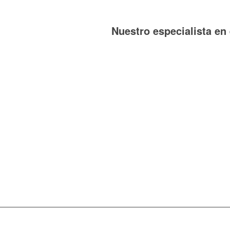
Nuestro especialista en 
Carles Foz Moreno
Margarita Juan Gamund