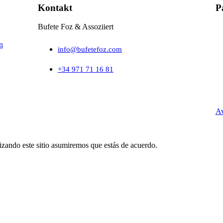
Kontakt
P
Bufete Foz & Assoziiert
n
info@bufetefoz.com
+34 971 71 16 81
Av
lizando este sitio asumiremos que estás de acuerdo.